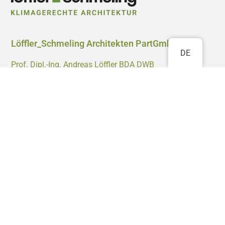
Löffler_Schmeling Architekten PartGmbB
DE
Prof. Dipl.-Ing. Andreas Löffler BDA DWB
Dipl.-Ing. Matthias Schmeling BDA
M.A. Andrés Córdoba Tejada
Waldstraße 58
76133 Karlsruhe
0721 4700 0999
info@klimagerechte-architektur.de
Projekte