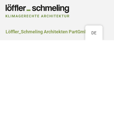
Löffler_Schmeling Architekten PartGmbB
DE
Prof. Dipl.-Ing. Andreas Löffler BDA DWB
Dipl.-Ing. Matthias Schmeling BDA
M.A. Andrés Córdoba Tejada
Waldstraße 58
76133 Karlsruhe
0721 4700 0999
info@klimagerechte-architektur.de