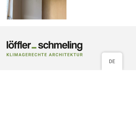
DE
Löffler_Schmeling Architekten PartGmbB
Prof. Dipl.-Ing. Andreas Löffler BDA DWB
Dipl.-Ing. Matthias Schmeling BDA
M.A. Andrés Córdoba Tejada
Waldstraße 58
76133 Karlsruhe